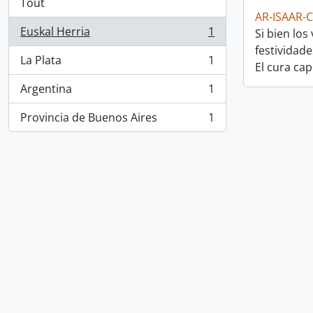
Tout
AR-ISAAR-
Euskal Herria
1
Si bien lo
, 1 résultats
festividad
La Plata
1
El cura ca
, 1 résultats
Argentina
1
, 1 résultats
Provincia de Buenos Aires
1
, 1 résultats