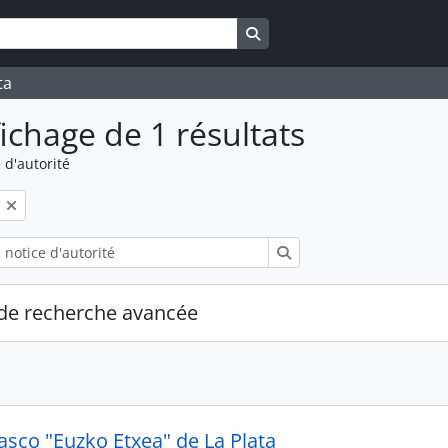
Search in browse page
ta
fichage de 1 résultats
 d'autorité
Rechercher
de recherche avancée
asco "Euzko Etxea" de La Plata