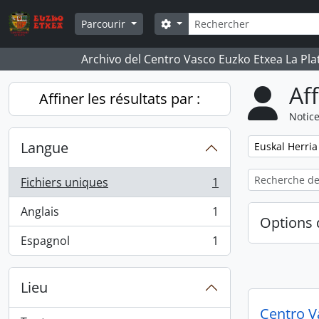
Skip to main content
Rechercher
Search options
Parcourir
Archivo del Centro Vasco Euzko Etxea La Pla
Af
Affiner les résultats par :
Notice
Langue
Remove filter:
Euskal Herria
Fichiers uniques
1
, 1 résultats
Anglais
1
, 1 résultats
Options 
Espagnol
1
, 1 résultats
Lieu
Centro V