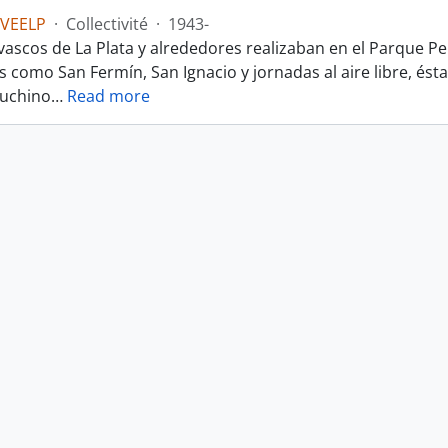
CVEELP
·
Collectivité
·
1943-
s vascos de La Plata y alrededores realizaban en el Parque 
es como San Fermín, San Ignacio y jornadas al aire libre, és
puchino
…
Read more