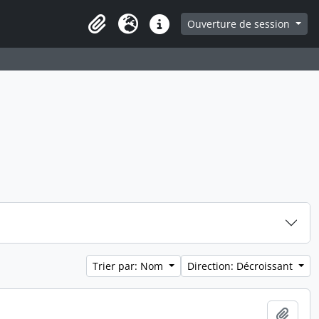
Ouverture de session
Presse-papier
Langue
Liens rapides
Trier par: Nom
Direction: Décroissant
Ajout