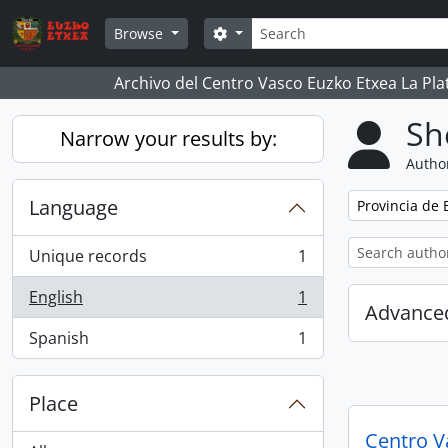
Skip to main content
Search
Search options
Browse
Archivo del Centro Vasco Euzko Etxea La Pla
Sh
Narrow your results by:
Author
Language
Remove filter:
Provincia de 
Unique records
1
, 1 results
English
1
, 1 results
Advanced
Spanish
1
, 1 results
Place
Centro V