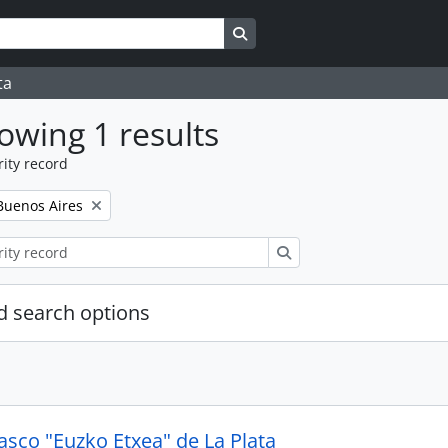
Search in browse page
ta
owing 1 results
ity record
Buenos Aires
Search
 search options
asco "Euzko Etxea" de La Plata