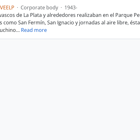
CVEELP
·
Corporate body
·
1943-
s vascos de La Plata y alrededores realizaban en el Parque 
es como San Fermín, San Ignacio y jornadas al aire libre, és
puchino
…
Read more