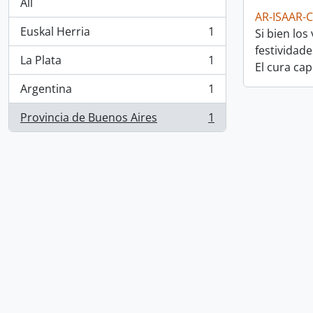
All
AR-ISAAR-
Euskal Herria
1
Si bien lo
, 1 results
festividad
La Plata
1
El cura ca
, 1 results
Argentina
1
, 1 results
Provincia de Buenos Aires
1
, 1 results