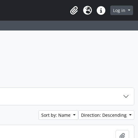
Log in
Clipboard
Language
Quick links
Sort by: Name
Direction: Descending
Add t