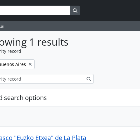
Search in browse page
ta
owing 1 results
ity record
Buenos Aires
Search
 search options
asco "Euzko Etxea" de La Plata