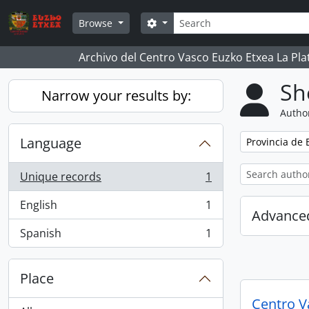
Skip to main content
Search
Search options
Browse
Archivo del Centro Vasco Euzko Etxea La Pla
Sh
Narrow your results by:
Author
Language
Remove filter:
Provincia de 
Unique records
1
, 1 results
English
1
, 1 results
Advanced
Spanish
1
, 1 results
Place
Centro V