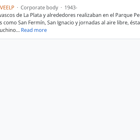
CVEELP
·
Corporate body
·
1943-
s vascos de La Plata y alrededores realizaban en el Parque 
es como San Fermín, San Ignacio y jornadas al aire libre, és
puchino
…
Read more