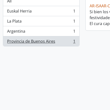
All
AR-ISAAR-
Euskal Herria
1
Si bien lo
, 1 results
festividad
La Plata
1
El cura ca
, 1 results
Argentina
1
, 1 results
Provincia de Buenos Aires
1
, 1 results