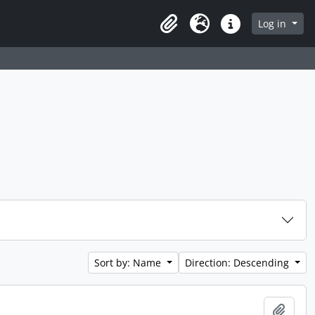
Log in
Clipboard
Language
Quick links
Sort by: Name
Direction: Descending
Add t