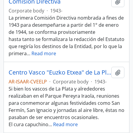
Comisión Directiva
Add t
Corporate body
·
1943-
La primera Comisión Directiva nombrada a fines de
1943 para desempeñarse a partir del 1° de enero
de 1944, se conforma provisoriamente
hasta tanto se formalizara la redacción del Estatuto
que regiría los destinos de la Entidad, por lo que la
primera
…
Read more
Centro Vasco "Euzko Etxea" de La Plata
Add t
AR-ISAAR-CVEELP
·
Corporate body
·
1943-
Si bien los vascos de La Plata y alrededores
realizaban en el Parque Pereyra Iraola, reuniones
para conmemorar algunas festividades como San
Fermín, San Ignacio y jornadas al aire libre, éstas no
pasaban de ser encuentros ocasionales.
El cura capuchino
…
Read more