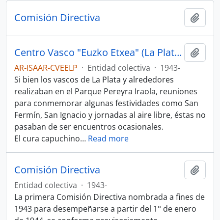
Comisión Directiva
Añadi
Centro Vasco "Euzko Etxea" (La Plata, Argentina)
Añadi
AR-ISAAR-CVEELP
·
Entidad colectiva
·
1943-
Si bien los vascos de La Plata y alrededores
realizaban en el Parque Pereyra Iraola, reuniones
para conmemorar algunas festividades como San
Fermín, San Ignacio y jornadas al aire libre, éstas no
pasaban de ser encuentros ocasionales.
El cura capuchino
…
Read more
Comisión Directiva
Añadi
Entidad colectiva
·
1943-
La primera Comisión Directiva nombrada a fines de
1943 para desempeñarse a partir del 1° de enero