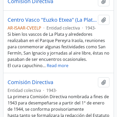
Comisión Directiva
Añadi
Centro Vasco "Euzko Etxea" (La Plata, Argentina)
Añadi
AR-ISAAR-CVEELP
·
Entidad colectiva
·
1943-
Si bien los vascos de La Plata y alrededores
realizaban en el Parque Pereyra Iraola, reuniones
para conmemorar algunas festividades como San
Fermín, San Ignacio y jornadas al aire libre, éstas no
pasaban de ser encuentros ocasionales.
El cura capuchino
…
Read more
Comisión Directiva
Añadi
Entidad colectiva
·
1943-
La primera Comisión Directiva nombrada a fines de
1943 para desempeñarse a partir del 1° de enero
de 1944, se conforma provisoriamente
hasta tanto se formalizara la redacción del Estatuto