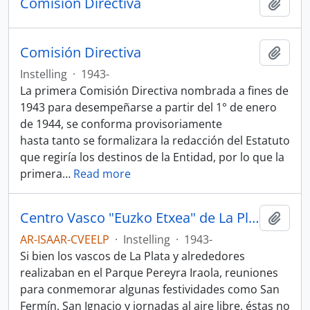
Comisión Directiva
Add t
Comisión Directiva
Add t
Instelling
·
1943-
La primera Comisión Directiva nombrada a fines de
1943 para desempeñarse a partir del 1° de enero
de 1944, se conforma provisoriamente
hasta tanto se formalizara la redacción del Estatuto
que regiría los destinos de la Entidad, por lo que la
primera
…
Read more
Centro Vasco "Euzko Etxea" de La Plata
Add t
AR-ISAAR-CVEELP
·
Instelling
·
1943-
Si bien los vascos de La Plata y alrededores
realizaban en el Parque Pereyra Iraola, reuniones
para conmemorar algunas festividades como San
Fermín, San Ignacio y jornadas al aire libre, éstas no