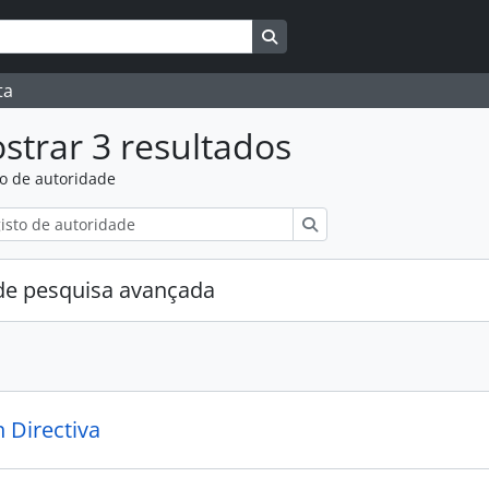
Search in browse page
ta
strar 3 resultados
to de autoridade
Pesquisar
e pesquisa avançada
 Directiva