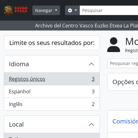
Skip to main content
Pesquisar
Search options
Navegar
Archivo del Centro Vasco Euzko Etxea La Pla
Mo
Limite os seus resultados por:
Regis
Idioma
Registos únicos
3
Opções d
, 3 resultados
Espanhol
3
, 3 resultados
Inglês
2
, 2 resultados
Comisión
Local