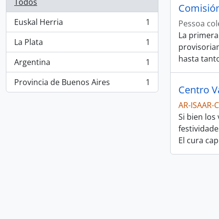
Todos
Comisión
Euskal Herria
1
Pessoa col
, 1 resultados
La primera
La Plata
1
provisori
, 1 resultados
hasta tanto
Argentina
1
, 1 resultados
Provincia de Buenos Aires
1
, 1 resultados
Centro V
AR-ISAAR-
Si bien lo
festividad
El cura ca