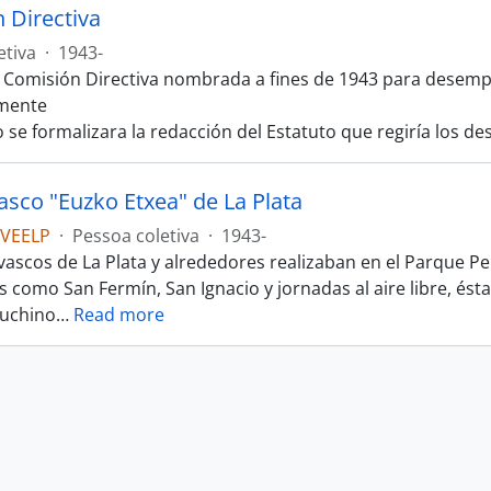
 Directiva
etiva
·
1943-
 Comisión Directiva nombrada a fines de 1943 para desempe
amente
 se formalizara la redacción del Estatuto que regiría los de
asco "Euzko Etxea" de La Plata
CVEELP
·
Pessoa coletiva
·
1943-
s vascos de La Plata y alrededores realizaban en el Parque 
es como San Fermín, San Ignacio y jornadas al aire libre, és
puchino
…
Read more