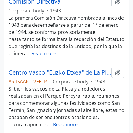
Comisión Directiva
Add t
Corporate body
·
1943-
La primera Comisión Directiva nombrada a fines de
1943 para desempeñarse a partir del 1° de enero
de 1944, se conforma provisoriamente
hasta tanto se formalizara la redacción del Estatuto
que regiría los destinos de la Entidad, por lo que la
primera
…
Read more
Centro Vasco "Euzko Etxea" de La Plata
Add t
AR-ISAAR-CVEELP
·
Corporate body
·
1943-
Si bien los vascos de La Plata y alrededores
realizaban en el Parque Pereyra Iraola, reuniones
para conmemorar algunas festividades como San
Fermín, San Ignacio y jornadas al aire libre, éstas no
pasaban de ser encuentros ocasionales.
El cura capuchino
…
Read more