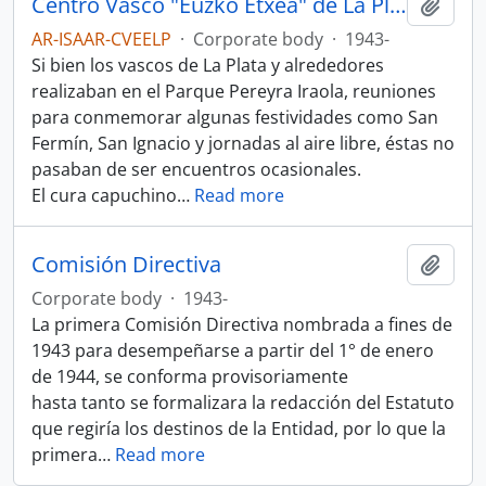
Centro Vasco "Euzko Etxea" de La Plata
Add t
AR-ISAAR-CVEELP
·
Corporate body
·
1943-
Si bien los vascos de La Plata y alrededores
realizaban en el Parque Pereyra Iraola, reuniones
para conmemorar algunas festividades como San
Fermín, San Ignacio y jornadas al aire libre, éstas no
pasaban de ser encuentros ocasionales.
El cura capuchino
…
Read more
Comisión Directiva
Add t
Corporate body
·
1943-
La primera Comisión Directiva nombrada a fines de
1943 para desempeñarse a partir del 1° de enero
de 1944, se conforma provisoriamente
hasta tanto se formalizara la redacción del Estatuto
que regiría los destinos de la Entidad, por lo que la
primera
…
Read more