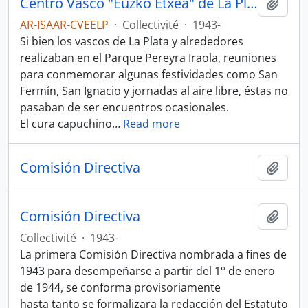
Centro Vasco "Euzko Etxea" de La Plata
Ajout
AR-ISAAR-CVEELP
·
Collectivité
·
1943-
Si bien los vascos de La Plata y alrededores
realizaban en el Parque Pereyra Iraola, reuniones
para conmemorar algunas festividades como San
Fermín, San Ignacio y jornadas al aire libre, éstas no
pasaban de ser encuentros ocasionales.
El cura capuchino
…
Read more
Comisión Directiva
Ajout
Comisión Directiva
Ajout
Collectivité
·
1943-
La primera Comisión Directiva nombrada a fines de
1943 para desempeñarse a partir del 1° de enero
de 1944, se conforma provisoriamente
hasta tanto se formalizara la redacción del Estatuto