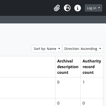
Log in
Clipboard
Language
Quick links
Sort by: Name
Direction: Ascending
Archival
Authority
description
record
count
count
0
1
0
0