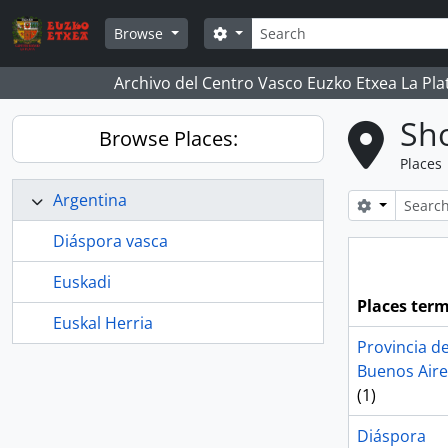
Skip to main content
Search
Search options
Browse
Archivo del Centro Vasco Euzko Etxea La Pla
Sho
Browse Places:
Places
Argentina
Search opt
Diáspora vasca
Euskadi
Places ter
Euskal Herria
Provincia d
Buenos Aire
(1)
Diáspora