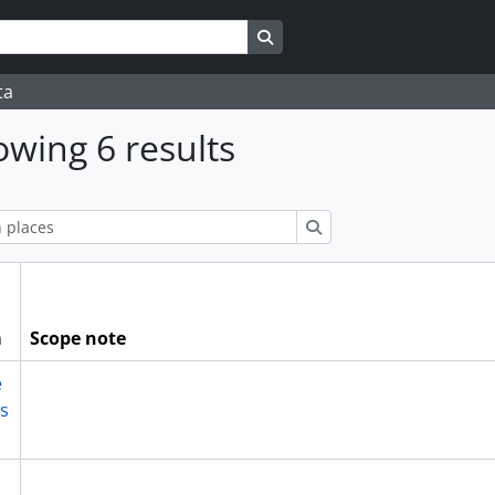
Search in browse page
ta
wing 6 results
ions
Search
m
Scope note
e
s