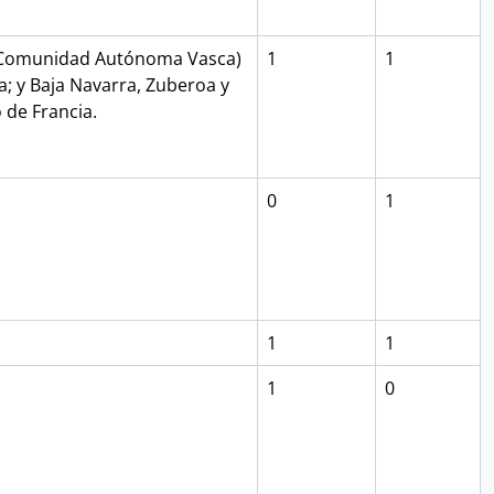
ya (Comunidad Autónoma Vasca)
1
1
a; y Baja Navarra, Zuberoa y
 de Francia.
0
1
1
1
1
0